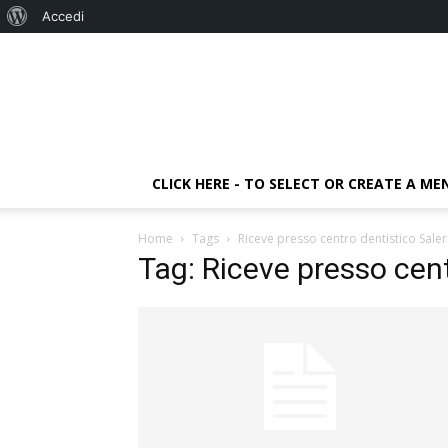
Informazioni
Accedi
su
WordPress
CLICK HERE - TO SELECT OR CREATE A ME
Home
Tags
Riceve presso centro dentistico Sale
Tag: Riceve presso cent