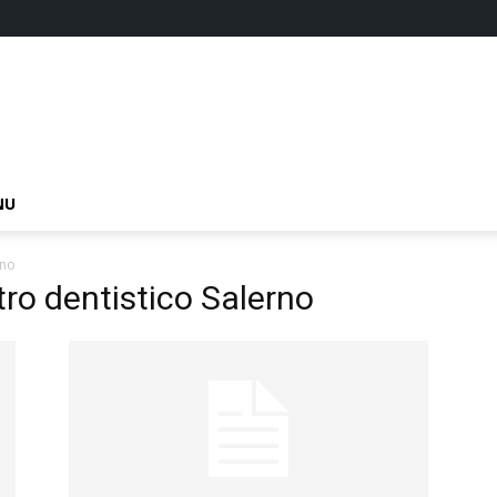
NU
rno
ro dentistico Salerno