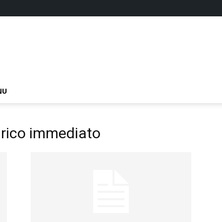
NU
arico immediato