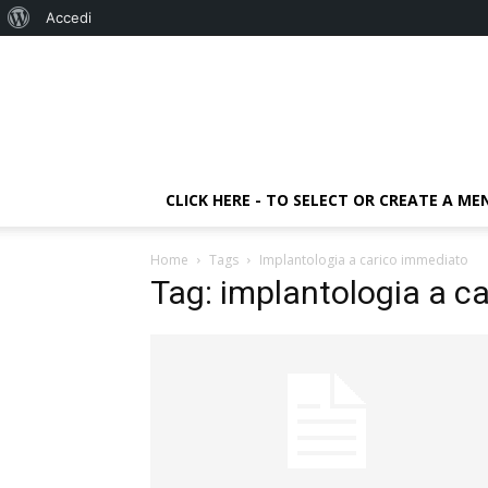
Informazioni
Accedi
su
WordPress
CLICK HERE - TO SELECT OR CREATE A ME
Home
Tags
Implantologia a carico immediato
Tag: implantologia a c